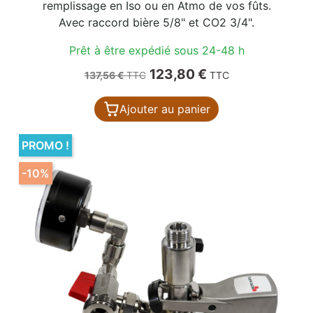
remplissage en Iso ou en Atmo de vos fûts.
Avec raccord bière 5/8" et CO2 3/4".
Prêt à être expédié sous 24-48 h
Prix de base
Prix
123,80 €
137,56 €
TTC
TTC
Ajouter au panier
PROMO !
-10%