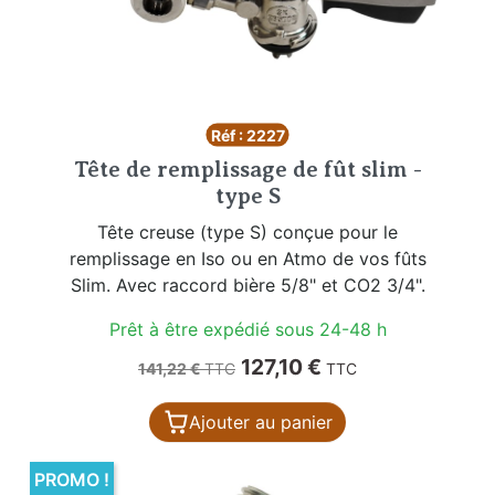
Réf : 2227
Tête de remplissage de fût slim -
type S
Tête creuse (type S) conçue pour le
remplissage en Iso ou en Atmo de vos fûts
Slim. Avec raccord bière 5/8" et CO2 3/4".
Prêt à être expédié sous 24-48 h
Prix de base
Prix
127,10 €
141,22 €
TTC
TTC
Ajouter au panier
PROMO !