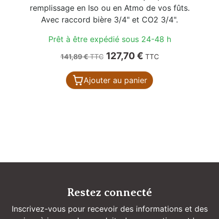
remplissage en Iso ou en Atmo de vos fûts.
Avec raccord bière 3/4" et CO2 3/4".
Prêt à être expédié sous 24-48 h
Prix de base
Prix
127,70 €
141,89 €
TTC
TTC
Ajouter au panier
Restez connecté
Inscrivez-vous pour recevoir des informations et des