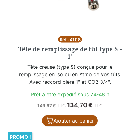
Réf : 4108
Tête de remplissage de fût type S -
1"
Tête creuse (type S) conçue pour le
remplissage en Iso ou en Atmo de vos fûts.
Avec raccord bière 1" et CO2 3/4".
Prêt à être expédié sous 24-48 h
Prix de base
Prix
134,70 €
149,67 €
TTC
TTC
Ajouter au panier
PROMO !