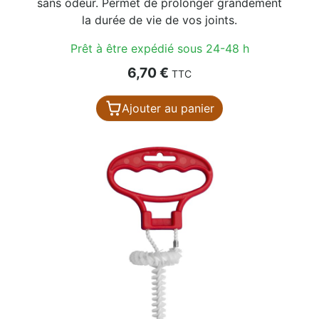
sans odeur. Permet de prolonger grandement
la durée de vie de vos joints.
Prêt à être expédié sous 24-48 h
Prix
6,70 €
TTC
Ajouter au panier