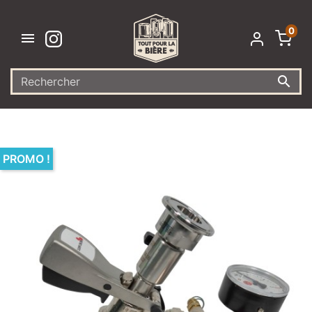
0


PROMO !