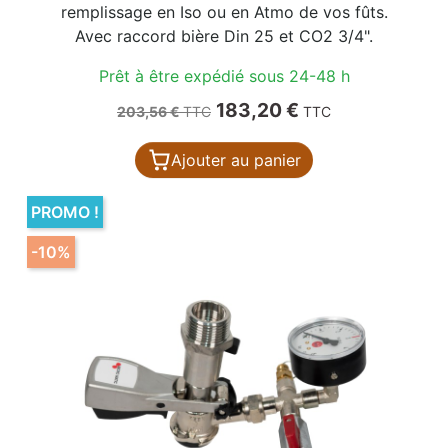
remplissage en Iso ou en Atmo de vos fûts.
Avec raccord bière Din 25 et CO2 3/4".
Prêt à être expédié sous 24-48 h
Prix de base
Prix
183,20 €
203,56 €
TTC
TTC
Ajouter au panier
PROMO !
-10%