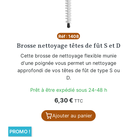
Réf : 1408
Brosse nettoyage têtes de fût S et D
Cette brosse de nettoyage flexible munie
d'une poignée vous permet un nettoyage
approfondi de vos têtes de fût de type S ou
D.
Prêt à être expédié sous 24-48 h
Prix
6,30 €
TTC
Ajouter au panier
PROMO !