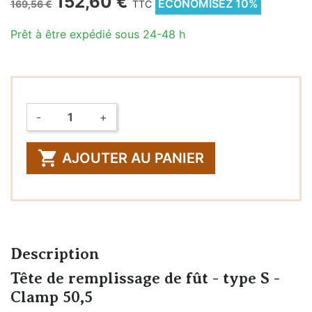
152,60 €
ÉCONOMISEZ 10%
169,56 €
TTC
Prêt à être expédié sous 24-48 h
-
+
Quantité

AJOUTER AU PANIER
Description
Tête de remplissage de fût - type S -
Clamp 50,5