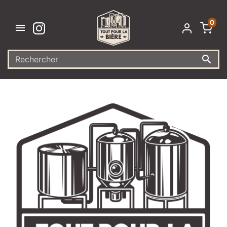
0

