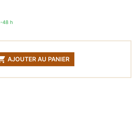
4-48 h

AJOUTER AU PANIER