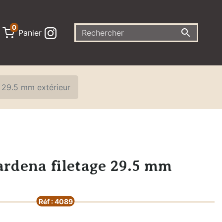
0

Panier
 29.5 mm extérieur
rdena filetage 29.5 mm
Réf : 4089