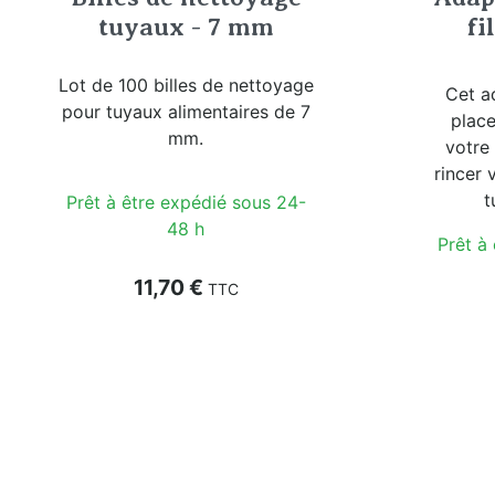
tuyaux - 7 mm
fi
Lot de 100 billes de nettoyage
Cet a
pour tuyaux alimentaires de 7
place
mm.
votre
rincer 
t
Prêt à être expédié sous 24-
48 h
Prêt à
Prix
11,70 €
TTC