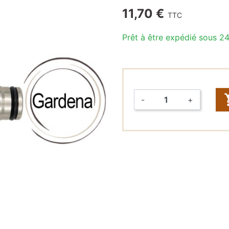
11,70 €
TTC
Raccords
rapides &
Prêt à être expédié sous 2
Tuyaux (John
Guest,
DMFit)
Tuyaux
-
+
Vannes
Quantité
FONTAINES
À EAU
Fontaines à
eau seules
Packs
fontaines à