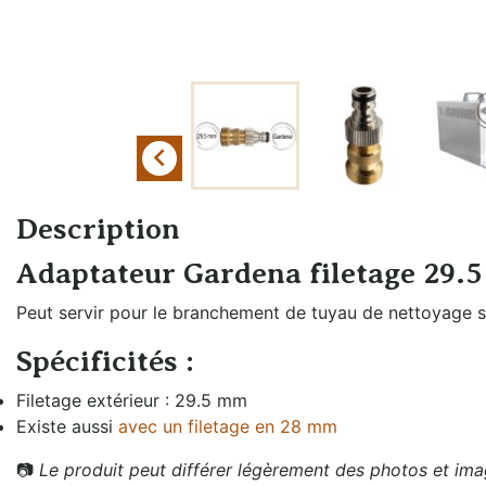
Échangeurs de
Braumeister
température
Cuves sans
Générateurs de vapeur
pression
Groupes froids et
Cuves à
accessoires

pression
Oxygénation et
Fûts et
activateur de levures
Description
plongeurs
Rechauffeurs mobiles
Adaptateur Gardena filetage 29.
Mesure de
pression
Peut servir pour le branchement de tuyau de nettoyage su
Moulins à malt
Spécificités :
Remplissage fût
Filetage extérieur : 29.5 mm
et bouteille
Existe aussi
avec un filetage en 28 mm
📷
Le produit peut différer légèrement des photos et imag