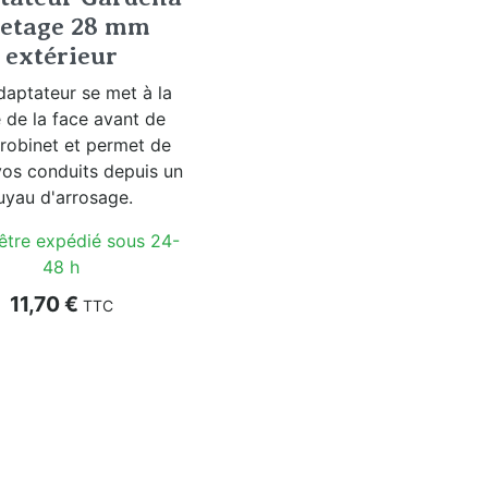
letage 28 mm
extérieur
daptateur se met à la
 de la face avant de
 robinet et permet de
vos conduits depuis un
uyau d'arrosage.
 être expédié sous 24-
48 h
Prix
11,70 €
TTC