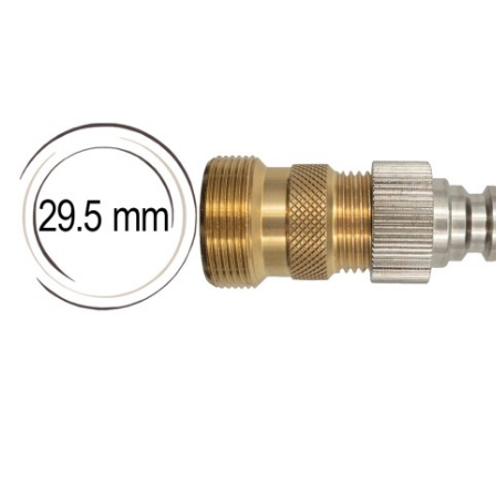
Produits de nettoyage
de moûts et
serpentins
Têtes de lavage
Robinets
Têtes de fût
Tireuses à bière
BRASSAGE ET
THERMORÉGULATION
FERMENTATION
Aérothermes
Accessoires
Contrôle de
pour cuves
température et
Barboteurs et
accessoires
bondonneurs