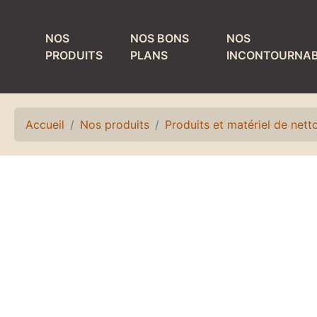
NOS
NOS BONS
NOS
PRODUITS
PLANS
INCONTOURNAB
MATÉRIEL DE
PRODUITS ET
TIRAGE
MATÉRIEL DE
NETTOYAGE
Accueil
Nos produits
Produits et matériel de net
Colonnes
Bacs de lavage et
Détendeurs et
égouttoirs
accessoires
Fûts de nettoyage
Egouttoirs et
plateaux
Laves verres
Kits, accessoires
Matériel de rinçage
et pièces
Petit matériel de
détachées
nettoyage
Refroidisseurs