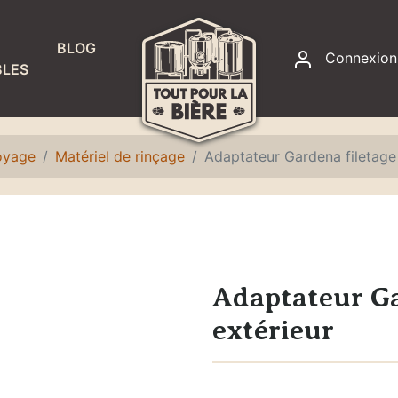
BLOG
Connexion
LES
RACCORDS
ET
ÉTANCHÉITÉ
toyage
Matériel de rinçage
Adaptateur Gardena filetage
Accessoires
fontaines à
eau
Colliers de
serrage
Adaptateur Ga
Joints
extérieur
Raccords,
adaptateurs
et écrous