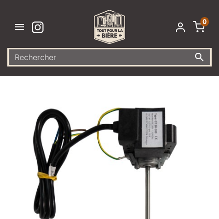
0

