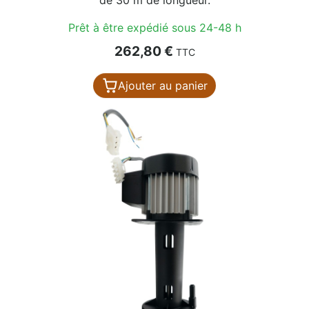
Prêt à être expédié sous 24-48 h
Prix
262,80 €
TTC
Ajouter au panier