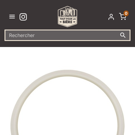
0

