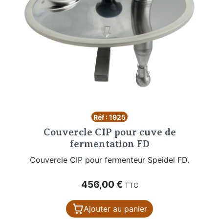
Réf : 1925
Couvercle CIP pour cuve de
fermentation FD
Couvercle CIP pour fermenteur Speidel FD.
Prix
456,00 €
TTC
Ajouter au panier