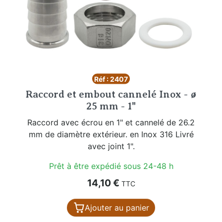
Réf : 2407
Raccord et embout cannelé Inox - ø
25 mm - 1"
Raccord avec écrou en 1" et cannelé de 26.2
mm de diamètre extérieur. en Inox 316 Livré
avec joint 1".
Prêt à être expédié sous 24-48 h
Prix
14,10 €
TTC
Ajouter au panier