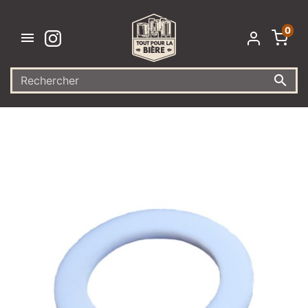
0

