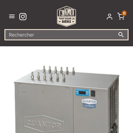
0

