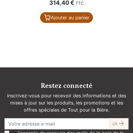
Prix
314,40 €
TTC
Ajouter au panier
Restez connecté
Inscrivez-vous pour recevoir des informations et des
mises à jour sur les produits, les promotions et les
offres spéciales de Tout pour la Bière.
ok
J'accepte de recevoir des mails de la part de la