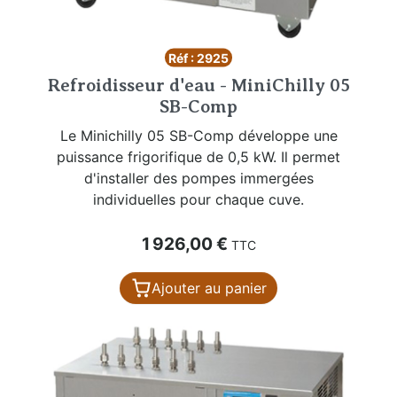
Réf : 2925
Refroidisseur d'eau - MiniChilly 05
SB-Comp
Le Minichilly 05 SB-Comp développe une
puissance frigorifique de 0,5 kW. Il permet
d'installer des pompes immergées
individuelles pour chaque cuve.
Prix
1 926,00 €
TTC
Ajouter au panier