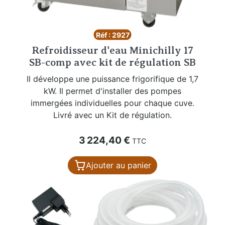
Réf : 2927
Refroidisseur d'eau Minichilly 17
SB-comp avec kit de régulation SB
Il développe une puissance frigorifique de 1,7
kW. Il permet d'installer des pompes
immergées individuelles pour chaque cuve.
Livré avec un Kit de régulation.
Prix
3 224,40 €
TTC
Ajouter au panier