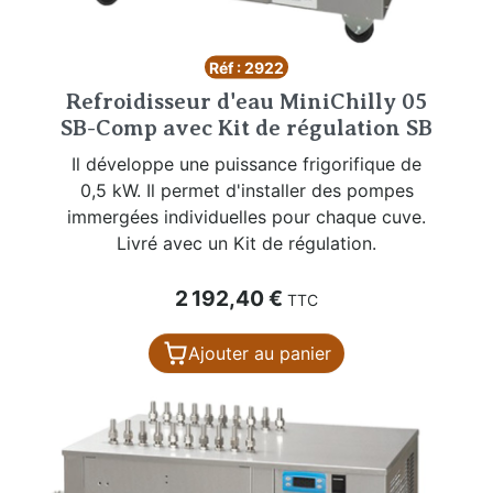
Réf : 2922
Refroidisseur d'eau MiniChilly 05
SB-Comp avec Kit de régulation SB
Il développe une puissance frigorifique de
0,5 kW. Il permet d'installer des pompes
immergées individuelles pour chaque cuve.
Livré avec un Kit de régulation.
Prix
2 192,40 €
TTC
Ajouter au panier