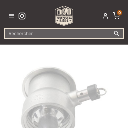
0

