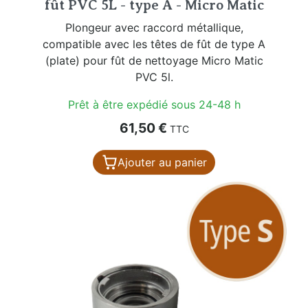
fût PVC 5L - type A - Micro Matic
Plongeur avec raccord métallique,
compatible avec les têtes de fût de type A
(plate) pour fût de nettoyage Micro Matic
PVC 5l.
Prêt à être expédié sous 24-48 h
Prix
61,50 €
TTC
Ajouter au panier