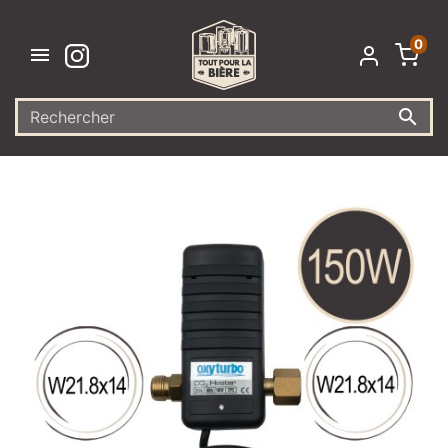
0

