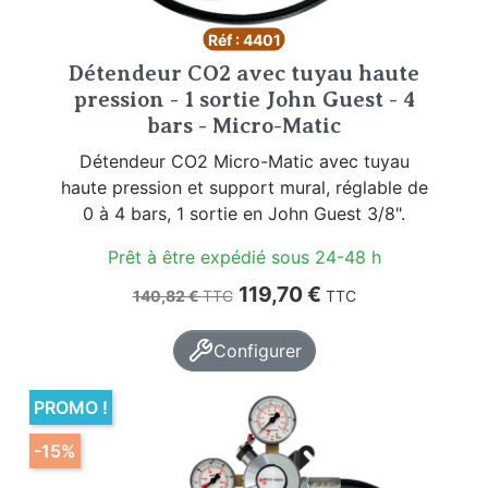
Réf : 4401
Détendeur CO2 avec tuyau haute
pression - 1 sortie John Guest - 4
bars - Micro-Matic
Détendeur CO2 Micro-Matic avec tuyau
haute pression et support mural, réglable de
0 à 4 bars, 1 sortie en John Guest 3/8".
Prêt à être expédié sous 24-48 h
Prix de base
Prix
119,70 €
140,82 €
TTC
TTC
Configurer
PROMO !
-15%