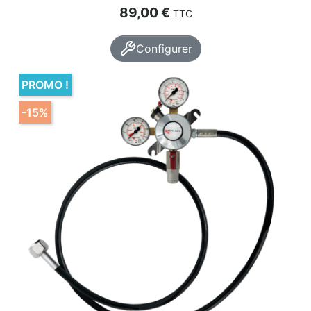
Prix
89,00 €
TTC
Configurer
PROMO !
-15%