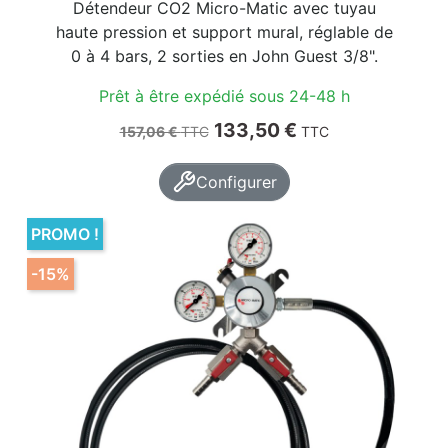
Détendeur CO2 Micro-Matic avec tuyau
haute pression et support mural, réglable de
0 à 4 bars, 2 sorties en John Guest 3/8".
Prêt à être expédié sous 24-48 h
Prix de base
Prix
133,50 €
157,06 €
TTC
TTC
Configurer
PROMO !
-15%