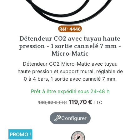
Réf : 4446
Détendeur CO2 avec tuyau haute
pression - 1 sortie cannelé 7 mm -
Micro-Matic
Détendeur CO2 Micro-Matic avec tuyau
haute pression et support mural, réglable de
0 à 4 bars, 1 sortie avec cannelé 7 mm.
Prêt à être expédié sous 24-48 h
Prix de base
Prix
119,70 €
140,82 €
TTC
TTC
Configurer
PROMO !