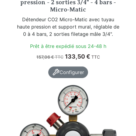
pression - 2 sorties 3/4" - 4 bars -
Micro-Matic
Détendeur CO2 Micro-Matic avec tuyau
haute pression et support mural, réglable de
0 à 4 bars, 2 sorties filetage mâle 3/4".
Prêt à être expédié sous 24-48 h
Prix de base
Prix
133,50 €
157,06 €
TTC
TTC
Configurer