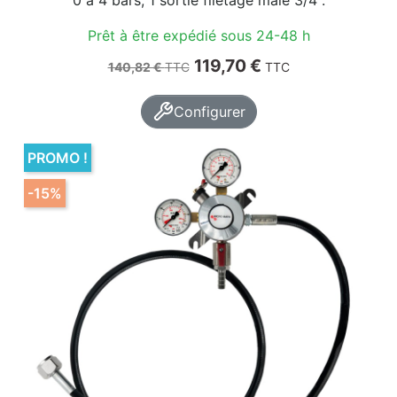
Prêt à être expédié sous 24-48 h
Prix de base
Prix
119,70 €
140,82 €
TTC
TTC
Configurer
PROMO !
-15%