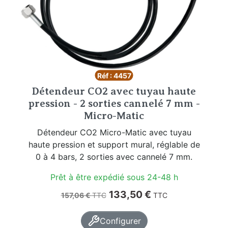
Réf : 4457
Détendeur CO2 avec tuyau haute
pression - 2 sorties cannelé 7 mm -
Micro-Matic
Détendeur CO2 Micro-Matic avec tuyau
haute pression et support mural, réglable de
0 à 4 bars, 2 sorties avec cannelé 7 mm.
Prêt à être expédié sous 24-48 h
Prix de base
Prix
133,50 €
157,06 €
TTC
TTC
Configurer