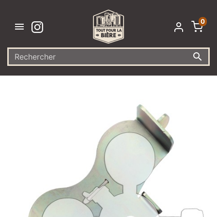
0

