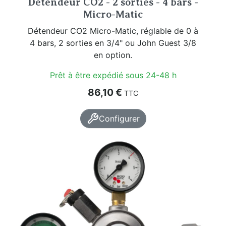
Détendeur CO2 - 2 sorties - 4 bars -
Micro-Matic
Détendeur CO2 Micro-Matic, réglable de 0 à
4 bars, 2 sorties en 3/4" ou John Guest 3/8
en option.
Prêt à être expédié sous 24-48 h
Prix
86,10 €
TTC
Configurer