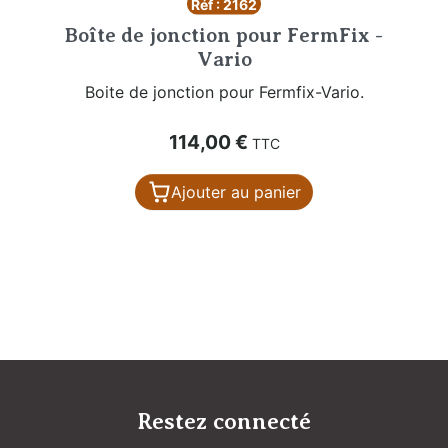
Réf : 2162
Boîte de jonction pour FermFix -
Vario
Boite de jonction pour Fermfix-Vario.
Prix
114,00 €
TTC
Ajouter au panier
Restez connecté