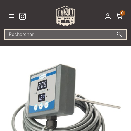
0

