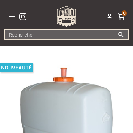
0


NOUVEAUTÉ