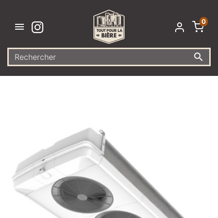
0

