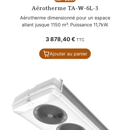
Aérotherme TA-W-6L-3
Aérotherme dimensionné pour un espace
allant jusque 1150 m³. Puissance 11,7kW.
Prix
3 878,40 €
TTC
Ajouter au panier