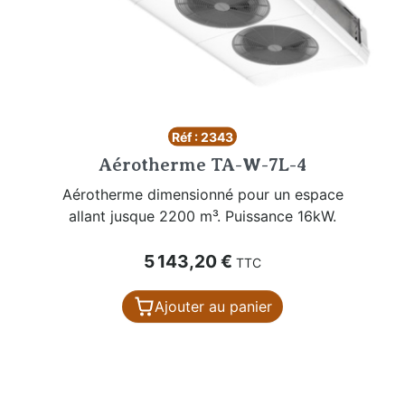
Réf : 2343
Aérotherme TA-W-7L-4
Aérotherme dimensionné pour un espace
allant jusque 2200 m³. Puissance 16kW.
Prix
5 143,20 €
TTC
Ajouter au panier