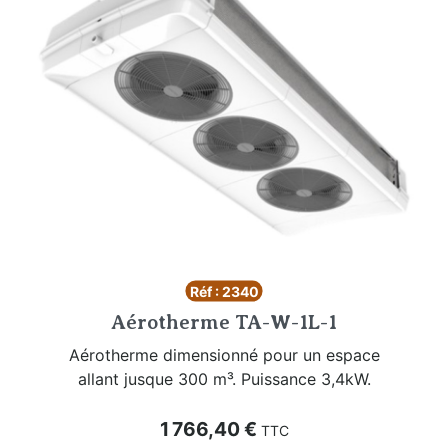
Réf : 2340
Aérotherme TA-W-1L-1
Aérotherme dimensionné pour un espace
allant jusque 300 m³. Puissance 3,4kW.
Prix
1 766,40 €
TTC